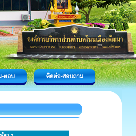
ม-ตอบ
ติดต่อ-สอบถาม
งพัฒนา