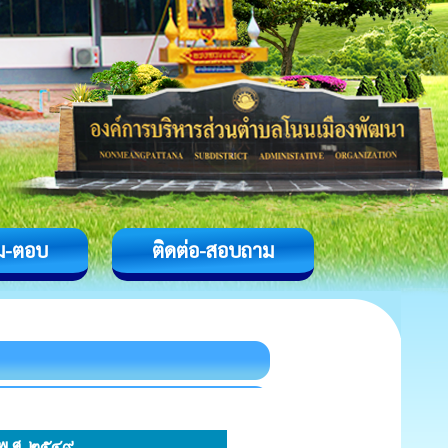
ม-ตอบ
ติดต่อ-สอบถาม
 พ.ศ. ๒๕๔๙