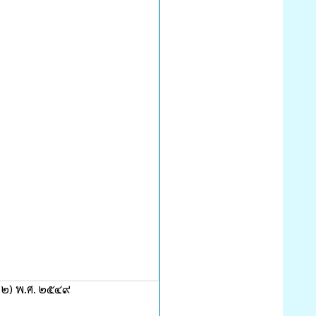
่ ๒) พ.ศ. ๒๕๔๙