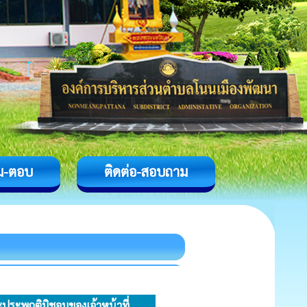
ม-ตอบ
ติดต่อ-สอบถาม
ะประพฤติมิชอบของเจ้าหน้าที่