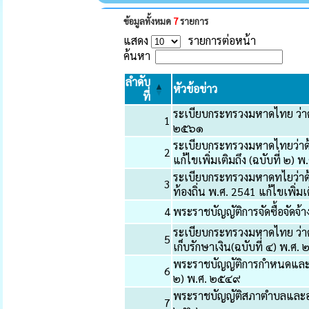
ข้อมูลทั้งหมด
7
รายการ
แสดง
รายการต่อหน้า
ค้นหา
ลำดับ
หัวข้อข่าว
ที่
ระเบียบกระทรวงมหาดไทย ว่าด
1
๒๕๖๑
ระเบียบกระทรวงมหาดไทยว่าด้
2
แก้ไขเพิ่มเติมถึง (ฉบับที่ ๒)
ระเบียบกระทรวงมหาดทไยว่าด
3
ท้องถิ่น พ.ศ. 2541 แก้ไขเพิ่ม
4
พระราชบัญญัติการจัดซื้อจัดจ
ระเบียบกระทรวงมหาดไทย ว่าด้
5
เก็บรักษาเงิน(ฉบับที่ ๔) พ.ศ
พระราชบัญญัติการกำหนดและข
6
๒) พ.ศ. ๒๕๔๙
พระราชบัญญัติสภาตำบลและองค
7